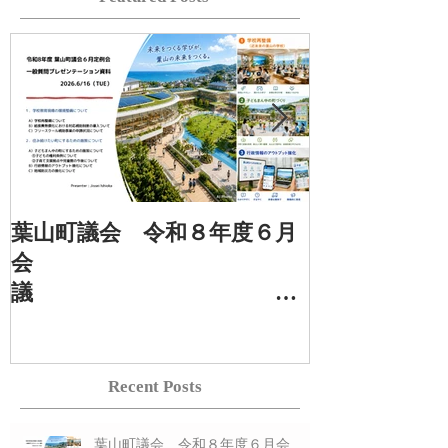
葉山町議会 令和８年度６月
葉山町議会 
会
定例
議
Recent Posts
一般質問プレゼン
一般質
資料 ６/１６(火)
資料 3/17(火
葉山町議会 令和８年度６月会