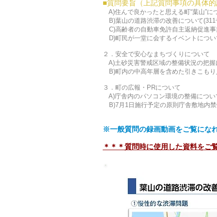
■質問要旨（上記質問事項の具体的
A)住んで良かったと思える町“葉山”に
B)葉山の道路渋滞の改善について(311
C)高齢者の自動車免許自主返納促進事
D)町民が一堂に会するイベントについ
２．安全で安心なまちづくりについて
A)土砂災害警戒区域の整備状況の把握
B)町内の中高年層を含めた引きこもり
３．町の広報・PRについて
A)庁舎内のパソコン環境の整備につい
B)7月1日施行予定の原則庁舎敷地内
※一般質問の録画動画をご覧に
＊＊＊質問時に使用した資料をご覧