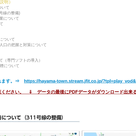
説明）
ついて
号線の整備)
業について
て
について
人口の把握と対策について
て（専門ソフトの導入）
禁煙について
なれます。⇒
https://hayama-town.stream.jfit.co.jp/?tpl=play_vod
ください。 ⇓ データの最後にPDFデータがダウンロード出来