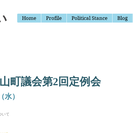
い
Home
Profile
Political Stance
Blog
議会議員3期〕
山町議会第2
回定例会
（水）
ついて