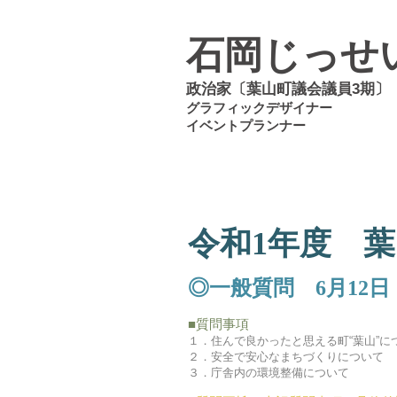
石岡じっせ
政治家〔葉山町
グラフィックデザイナー
イベントプランナー
令和1年度 葉
◎一般質問 6月12日
■質問事項
１．住んで良かったと思える町“葉山”に
２．安全で安心なまちづくりについて
３．庁舎内の環境整備について