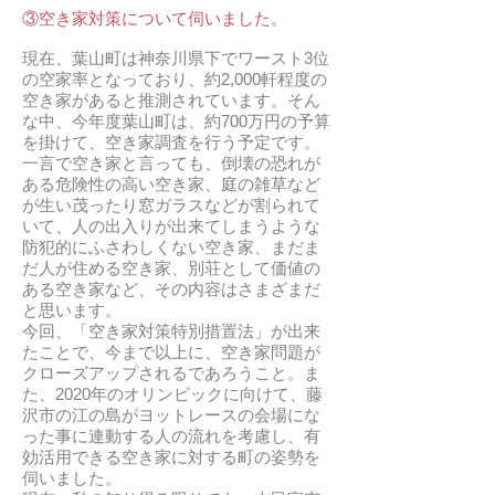
③空き家対策について伺いました。
現在、葉山町は神奈川県下でワースト3位
の空家率となっており、約2,000軒程度の
空き家があると推測されています。そん
な中、今年度葉山町は、約700万円の予算
を掛けて、空き家調査を行う予定です。
一言で空き家と言っても、倒壊の恐れが
ある危険性の高い空き家、庭の雑草など
が生い茂ったり窓ガラスなどが割られて
いて、人の出入りが出来てしまうような
防犯的にふさわしくない空き家、まだま
だ人が住める空き家、別荘として価値の
ある空き家など、その内容はさまざまだ
と思います。
今回、「空き家対策特別措置法」が出来
たことで、今まで以上に、空き家問題が
クローズアップされるであろうこと。ま
た、2020年のオリンピックに向けて、藤
沢市の江の島がヨットレースの会場にな
った事に連動する人の流れを考慮し、有
効活用できる空き家に対する町の姿勢を
伺いました。