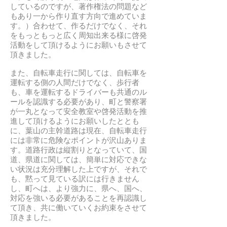
しているのですが、著作権法の問題など
もあり一から作り直す方向で進めていま
す。）合わせて、作るだけでなく、それ
をもっともっと広く周知出来る様に啓発
活動をして頂けるようにお願いもさせて
頂きました。
また、自転車走行に関しては、自転車を
運転する側の人間だけでなく、歩行者
も、車を運転するドライバーも共通のル
ールを認識する必要があり、町と警察署
が一丸となって安全教室や啓発活動を推
進して頂けるようにお願いしたととも
に、葉山の主幹道路は現在、自転車走行
には非常に危険なポイントが沢山ありま
す。道路行政は縦割りとなっていて、国
道、県道に関しては、簡単に対応できな
い状況は充分理解した上ですが、それで
も、黙って見ている訳には行きません
し、町へは、より強力に、県へ、国へ、
対応を強いる必要があることを再認識し
て頂き、共に働いていくお約束をさせて
頂きました。