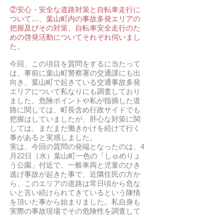
②安心・安全な道路対策と自転車走行に
ついて…、葉山町内の事故多発エリアの
把握及びその対策、自転車安全走行のた
めの啓発活動についてそれぞれ伺いまし
た。
今回、この項目を質問をするに当たって
は、事前に葉山町警察署の交通課にも出
向き、葉山町で起きている交通事故多発
エリアについて私なりにも調査しており
ました。危険ポイントや私が指摘した道
路に関しては、町長含め行政サイドでも
把握はしていましたが、肝心な対策に関
しては、まだまだ働きかけを続けて行く
事があると実感しました。
実は、今回の質問の発端となったのは、4
月22日（水）葉山町一色の「しゅめりょ
う公園」付近で、一般車両と児童のひき
逃げ事故が起きた事で、近隣住民の方か
ら、このエリアの道路は常日頃から危な
いと言い続けられてきているという陳情
を頂いた事から始まりました。私自身も
実際の事故現場でその危険性を調査して