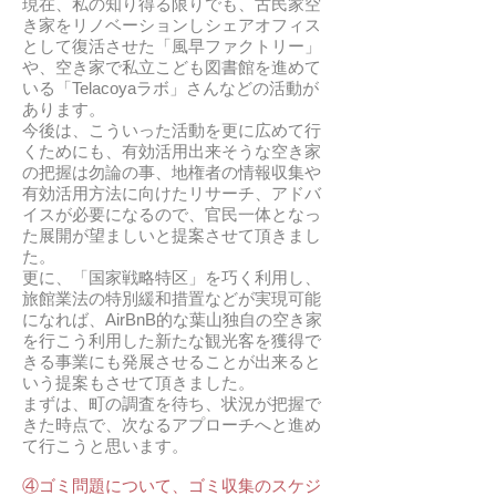
現在、私の知り得る限りでも、古民家空
き家をリノベーションしシェアオフィス
として復活させた「風早ファクトリー」
や、空き家で私立こども図書館を進めて
いる「Telacoyaラボ」さんなどの活動が
あります。
今後は、こういった活動を更に広めて行
くためにも、有効活用出来そうな空き家
の把握は勿論の事、地権者の情報収集や
有効活用方法に向けたリサーチ、アドバ
イスが必要になるので、官民一体となっ
た展開が望ましいと提案させて頂きまし
た。
更に、「国家戦略特区」を巧く利用し、
旅館業法の特別緩和措置などが実現可能
になれば、AirBnB的な葉山独自の空き家
を行こう利用した新たな観光客を獲得で
きる事業にも発展させることが出来ると
いう提案もさせて頂きました。
まずは、町の調査を待ち、状況が把握で
きた時点で、次なるアプローチへと進め
て行こうと思います。
④ゴミ問題について、ゴミ収集のスケジ