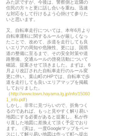
みた訳ですが、今後は、警察側と近隣の
住民の方々と更に話し合いを重ね、迅速
な対応をして行けるよう心掛けて参りた
いと思います。
又、自転車走行については、本年6月より
自転車運転に関するルールが厳しくなっ
たことで、改めて、歩道を走行しても良
いエリアの周知や危険性、更には、国県
道の整備に至るまで、その安全対策や道
路整備、交通ルールの啓発活動について
確認、提案させて頂きました。まずは、6
月より改訂された自転車走行のルール変
更に伴い、葉山町のHPでは、自転車で歩
道を走行しても良いエリアマップを掲載
しておりました。
（
http://www.town.hayama.lg.jp/info/15060
1_info.pdf
）
しかし、非常に見づらいので、折角つく
るのであれば、もっと見やすく解り易い
地図にする必要があると提案し、私が作
り直した地図に差換えて頂く予定でおり
ます。（実は、一度Googleマップをベー
スにして解り易い地図は作って町へ提出