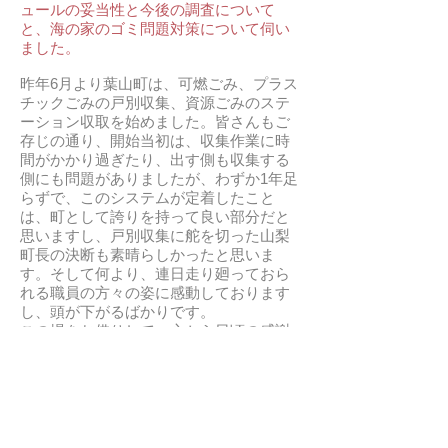
ュールの妥当性と今後の調査について
と、海の家のゴミ問題対策について伺い
ました。
昨年6月より葉山町は、可燃ごみ、プラス
チックごみの戸別収集、資源ごみのステ
ーション収取を始めました。皆さんもご
存じの通り、開始当初は、収集作業に時
間がかかり過ぎたり、出す側も収集する
側にも問題がありましたが、わずか1年足
らずで、このシステムが定着したこと
は、町として誇りを持って良い部分だと
思いますし、戸別収集に舵を切った山梨
町長の決断も素晴らしかったと思いま
す。そして何より、連日走り廻っておら
れる職員の方々の姿に感動しております
し、頭が下がるばかりです。
この場をお借りして、心から日頃の感謝
をするとともに、今回のゴミ収集システ
ムにご尽力下さっているすべての皆様に
敬意を表します。さて、そんな中ではあ
りますが、近隣の住民の方から、資源ご
みの収集スケジュールなどの見直しをし
て欲しいとの要望がありましたので、今