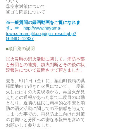
ついて
③空家対策について
④ゴミ問題について
※一般質問の録画動画をご覧になれま
す。⇒
http://www.hayama-
town.stream.jfit.co.jp/giin_result.php?
GIINID=12837
■項目別の説明
①火災時の消火活動に関して、消防本部
と分団との連携、鎮火判断とその後の状
況報告について質問させて頂きました。
去る、5月1日（金）に、葉山町長柄の葉
桜団地内で起きた火災について、一度鎮
火したはずの火災現場から、再度火が見
えたとの通報があった事で二度目の出動
となり、近隣の住民に精神的な不安と消
防の消火活動に関しての不信感を与えて
しまった事での、再発防止に向けた対策
のお願いと分団への密なる報告を含めて
お願いして参りました。