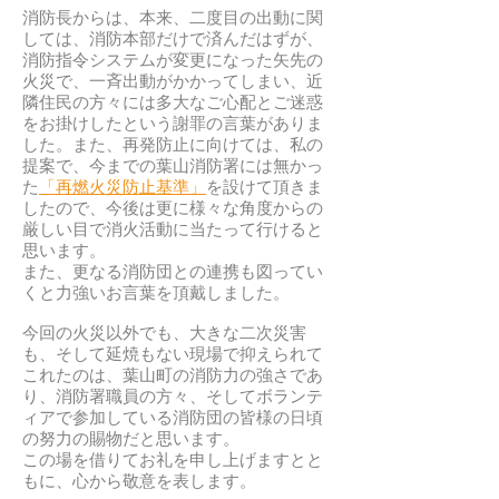
消防長からは、本来、二度目の出動に関
しては、消防本部だけで済んだはずが、
消防指令システムが変更になった矢先の
火災で、一斉出動がかかってしまい、近
隣住民の方々には多大なご心配とご迷惑
をお掛けしたという謝罪の言葉がありま
した。また、再発防止に向けては、私の
提案で、今までの葉山消防署には無かっ
た
「再燃火災防止基準」
を設けて頂きま
したので、今後は更に様々な角度からの
厳しい目で消火活動に当たって行けると
思います。
また、更なる消防団との連携も図ってい
くと力強いお言葉を頂戴しました。
今回の火災以外でも、大きな二次災害
も、そして延焼もない現場で抑えられて
これたのは、葉山町の消防力の強さであ
り、消防署職員の方々、そしてボランテ
ィアで参加している消防団の皆様の日頃
の努力の賜物だと思います。
この場を借りてお礼を申し上げますとと
もに、心から敬意を表します。