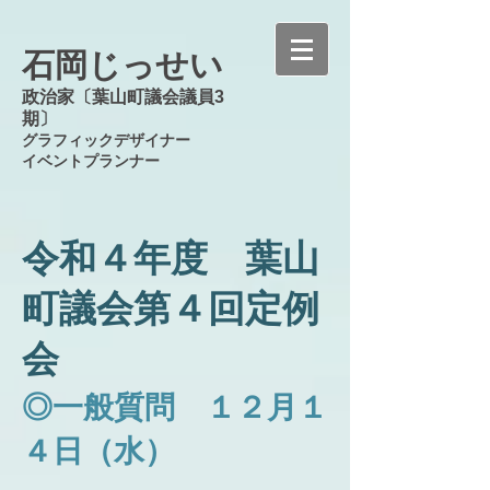
石岡じっせい
政治家〔葉山町議会議員3
期〕
グラフィックデザイナー
イベントプランナー
令和４年度 葉山
町議会第４
回定例
会
◎一般質問 １２
月１
４日（水）