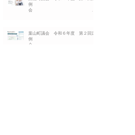
例
会
一般質問プレゼ
ン資料 １０/８（火)
葉山町議会 令和６年度 第２回定
例
会
一般質問プレゼ
ン資料 ６/２１（木)
葉山町議会 令和６年度 第１回定
例
会
Archive
一般質問プレゼ
ン資料 ３/２１（木)
2026年6月
（1）
1件の記事
2026年3月
（1）
1件の記事
2025年12月
（1）
1件の記事
2025年10月
（1）
1件の記事
2025年6月
（1）
1件の記事