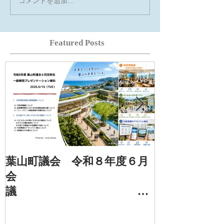
コメントを追加…
Featured Posts
葉山町議会 令和８年度６月
葉山町議会 
会
定例
議