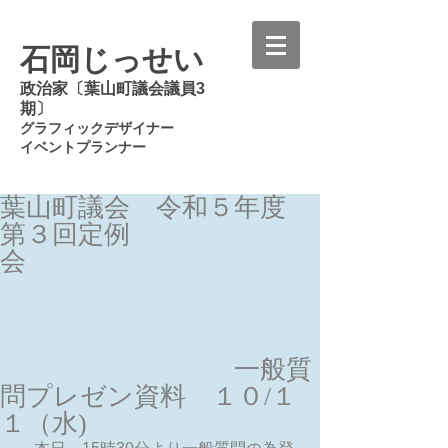
石岡じっせい
政治家〔葉山町議会議員3
期〕
グラフィックデザイナー
イベントプランナー
葉山町議会 令和５年度
第３回定例
会
一般質
問プレゼン資料 １０/１
１（水)