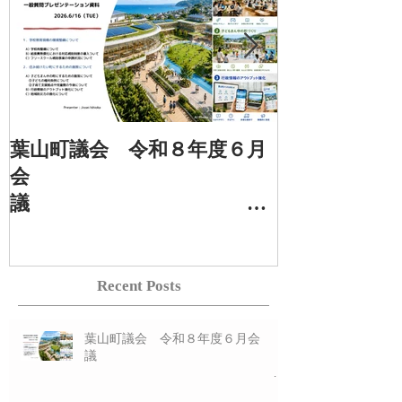
葉山町議会 令和８年度６月
葉山町議会 
会
定例
議
Recent Posts
一般質問プレゼン
一般質
資料 ６/１６(火)
資料 3/17(火
葉山町議会 令和８年度６月会
議